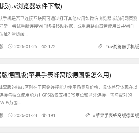
机版(uv浏览器软件下载)
确认手机是否已连接互联网可通过打开其他应用如微信浏览器或访问网页测
常，尝试重新连接WiFi切换移动数据，或重启路由器若使用公共WiFi，
2 清除缓...
文版
2026-01-25
172
#
uv浏览器手机版
版德国版(苹果手表蜂窝版德国版怎么用)
和蜂窝版的核心区别在于网络连接能力使用场景及价格，具体差异体现在以
连接与独立使用能力1 GPS版仅支持GPS定位和蓝牙连接，需与配对的
iFi范围...
果版
2026-01-24
191
#
苹果手表蜂窝版德国版