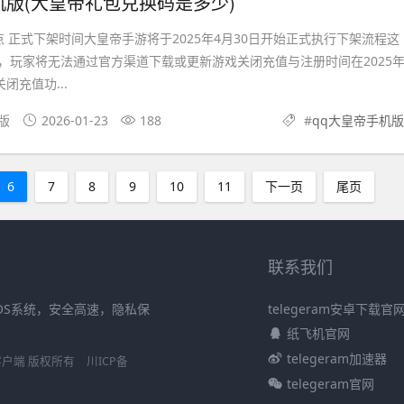
机版(大皇帝礼包兑换码是多少)
 正式下架时间大皇帝手游将于2025年4月30日开始正式执行下架流程这
，玩家将无法通过官方渠道下载或更新游戏关闭充值与注册时间在2025
闭充值功...
文版
2026-01-23
188
#
qq大皇帝手机版
6
7
8
9
10
11
下一页
尾页
联系我们
iOS系统，安全高速，隐私保
telegeram安卓下载官
纸飞机官网
telegeram加速器
S官方客户端 版权所有
川ICP备
telegeram官网