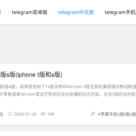
版
telegram安卓版
telegram中文版
telegram手
s版(iphone t版和s版)
版s版t版a版，具体意思如下1v版全称叫Verizon V版无锁机兼容国内移动联
零售或者Verizon营业厅购买的全价机裸机均为无锁，并且V版的合约机
卓版
2026-01-26
189
#
苹果手机v版t版s版