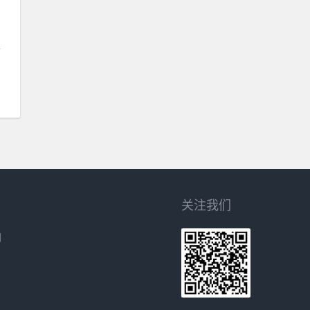
年
关注我们
网