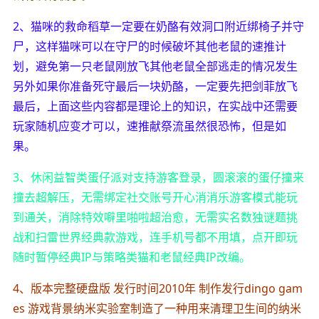
2、猫咪的救命稻草一定要在奶酪有效洞口附近绑椅子并守
尸，这样猫咪可以在守尸的时候破坏其他老鼠的速推计
划，避免第一只老鼠刚放飞其他老鼠全部逃走的情况发生
另外如果你准备死守最后一块奶酪，一定要先把剑菲放飞
最后，上面这些内容都是理论上的知识，在实战中还需要
玩家随机应变才可以，速推献祭流虽然很恐怖，但是如
果。
3、休闲益智类蛋仔派对支持游客登录，圆滚滚的蛋仔撞来
撞去超解压，无需绑定社交账号开心消消乐游客模式能玩
到通关，消除特效噼里啪啦超治愈，无需实名数独谜题挑
战和扫雷世界经典款游戏，连手机号都不用填，点开即玩
随时暂停经典IP与策略类猫和老鼠经典IP改编。
4、版本完整硬盘版 发行时间2010年 制作发行dingo gam
es 游戏背景纳米实验室制造了一种用来清理卫生间的纳米