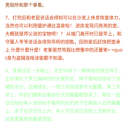
男厕所和那个拿着。
7、打完后和老鼠说话会得知可以在沙发上休息恢复体力，
当然也可以利用璧炉通往温泉啦！ 进房发现闪亮亮的壶，
大概就是师父说的宝物吧！？ 从城门离开时已是早上，和
守墓人爷爷说话会得到吊桥的钥匙，回到家后赶快把壶承
上 什麼什麼什麼！老爹居然骂我比想像中的还要笨= =quo
t身为盗贼连啥该偷都不知道。
8、背景设定一天晚上，天空中掉下一颗神奇的豌豆种子，
正好落在了梦之森林的村长屋附近，种子落地后吸收了池
塘的水分，迅速成长，一夜之间变成参天大藤蔓，第二天
早上，村民们醒来后看到巨大的藤蔓都惊呆了，聚在一起
议论纷纷有人说他似乎看到村长的房子在高耸入云的藤蔓
上，房子似乎还在上升，有人号召说应该爬上去救村长，
玩家需要爬到藤曼顶部。