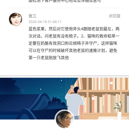
面检测下客户服务中心地址及详细信息可
张三
@回复
2026-04-18 01:46:11
蓝色浆果，然后对它使用斧头4跟随老鼠到最左，两
次对话，问老鼠有没有梳子。2、猫咪的救命稻草一
定要在奶酪有效洞口附近绑椅子并守尸，这样猫咪
可以在守尸的时候破坏其他老鼠的速推计划，避免
第一只老鼠刚放飞其他