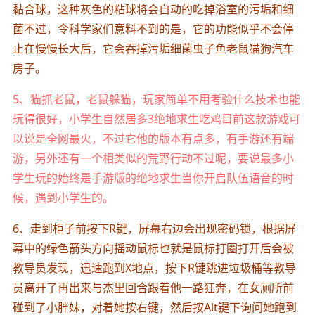
黏合球，这种灰色的粘球将会自动的吃掉浴室的污垢和细
菌不过，令科学家们意料不到的是，它的功能似乎不会停
止在慢慢长大后，它会吞掉污垢细菌虫子鱼老鼠猫狗汽车
房子。
5、猫抓老鼠，老鼠躲猫，玩家简单不用考验什么技术也能
玩得很好，小学生自然居多3绝地求生吃鸡目前这款游戏可
以说是全网最火，不过它他的版本有点多，有手游还有端
游，另外还有一个相类似的荒野行动不过呢，要说最多小
学生玩的始终是手游版的绝地求生当你开启队伍语音的时
候，遇到小学生的。
6、走到柜子前按下R键，屏幕右边会出现密码锁，根据屏
幕中的绿色箭头方向摇动鼠标也就是鼠标打圈打开后会被
教导员发现，迅速跑到X地点，按下R键跳进垃圾桶等教导
员离开了再出来与杰里回合跟着他一路狂奔，在女厕所前
碰到了小胖妹，对着她按右键，然后按Alt键下询问她跑到