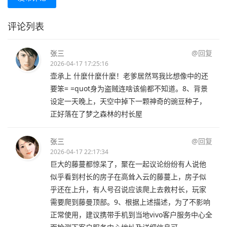
评论列表
张三
@回复
2026-04-17 17:25:16
壶承上 什麼什麼什麼！老爹居然骂我比想像中的还
要笨= =quot身为盗贼连啥该偷都不知道。8、背景
设定一天晚上，天空中掉下一颗神奇的豌豆种子，
正好落在了梦之森林的村长屋
张三
@回复
2026-04-17 22:17:34
巨大的藤蔓都惊呆了，聚在一起议论纷纷有人说他
似乎看到村长的房子在高耸入云的藤蔓上，房子似
乎还在上升，有人号召说应该爬上去救村长，玩家
需要爬到藤曼顶部。9、根据上述描述，为了不影响
正常使用，建议携带手机到当地vivo客户服务中心全