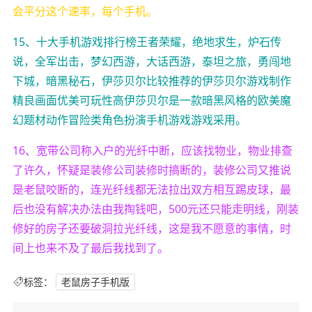
会平分这个速率，每个手机。
15、十大手机游戏排行榜王者荣耀，绝地求生，炉石传
说，全军出击，梦幻西游，大话西游，泰坦之旅，勇闯地
下城，暗黑秘石，伊莎贝尔比较推荐的伊莎贝尔游戏制作
精良画面优美可玩性高伊莎贝尔是一款暗黑风格的欧美魔
幻题材动作冒险类角色扮演手机游戏游戏采用。
16、宽带公司称入户的光纤中断，应该找物业，物业排查
了许久，怀疑是装修公司装修时搞断的，装修公司又推说
是老鼠咬断的，连光纤线都无法拉出双方相互踢皮球，最
后也没有解决办法由我掏钱吧，500元还只能走明线，刚装
修好的房子还要破洞拉光纤线，这是我不愿意的事情，时
间上也来不及了最后我找到了。
标签：
老鼠房子手机版