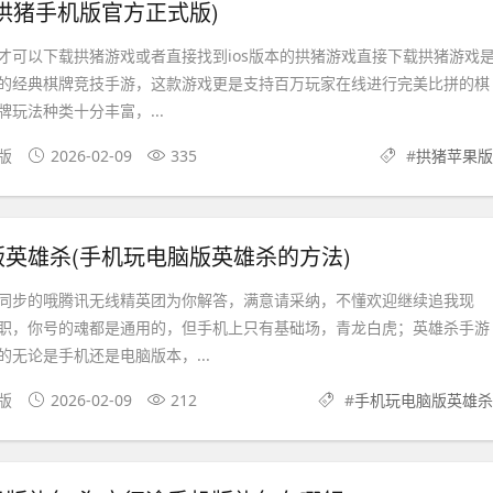
拱猪手机版官方正式版)
才可以下载拱猪游戏或者直接找到ios版本的拱猪游戏直接下载拱猪游戏
的经典棋牌竞技手游，这款游戏更是支持百万玩家在线进行完美比拼的棋
玩法种类十分丰富，...
果版
2026-02-09
335
#
拱猪苹果版
英雄杀(手机玩电脑版英雄杀的方法)
同步的哦腾讯无线精英团为你解答，满意请采纳，不懂欢迎继续追我现
职，你号的魂都是通用的，但手机上只有基础场，青龙白虎；英雄杀手游
无论是手机还是电脑版本，...
果版
2026-02-09
212
#
手机玩电脑版英雄杀