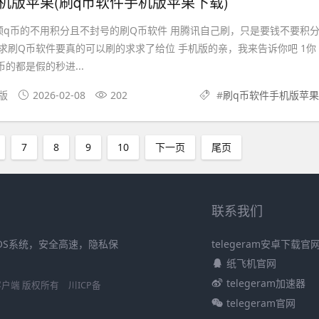
机版苹果(刷q币软件手机版苹果下载)
领q币的不用积分且不封号的刷Q币软件 用腾讯自己刷，只是要钱不要积
求刷Q币软件要真的可以刷的求求了给位 手机版的亲，我来告诉你吧 1你
的都是假的秒进...
机版
2026-02-08
202
#
刷q币软件手机版苹果
7
8
9
10
下一页
尾页
联系我们
iOS系统，安全高速，隐私保
telegeram安卓下载官
纸飞机官网
telegeram加速器
S官方客户端 版权所有
川ICP备
telegeram官网