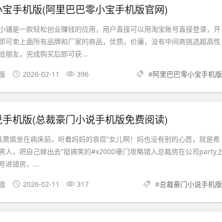
宝手机版(阿里巴巴零小宝手机版官网)
小铺是一款轻松创业赚钱的应用，用户直接可以用淘宝账号直接登录，开
即可卖上面所有品牌和厂家的商品，优质，价廉，没有中间商挑选超高性
朋友，完成购买后即可获...
果版
2026-02-11
396
#
阿里巴巴零小宝手机版
手机版(总裁豪门小说手机版免费阅读)
娃萧飒坐在病床前，听着妈妈的哀叹“女儿啊！妈也没有别的心愿，就是希
人，把自己嫁出去”挺搞笑的#x200D豪门攻略错入总裁房在公司party
进错房，...
卓版
2026-02-11
317
#
总裁豪门小说手机版