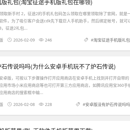
版礼包(淘宝征途手机版礼包在哪领)
儿领取新手村 2，征途2的手机礼包码怎么领取在哪里领取除了官网，就是
软件，为了吸引客户会送cdk先下载巨人手机助手，然后绑定帐号，就可
，征途2礼包...
果版
2026-02-09
246
#
淘宝征途手机版礼包
石传说吗吗(为什么安卓手机玩不了炉石传说)
安卓版，可按以下步骤操作打开应用商店在安卓手机上找到并打开自带的
应用市场小米应用商店等也可打开第三方应用商店，如腾讯应用宝360手
用商店的搜索框中输...
机版
2026-02-08
228
#
安卓版没有炉石传说吗吗