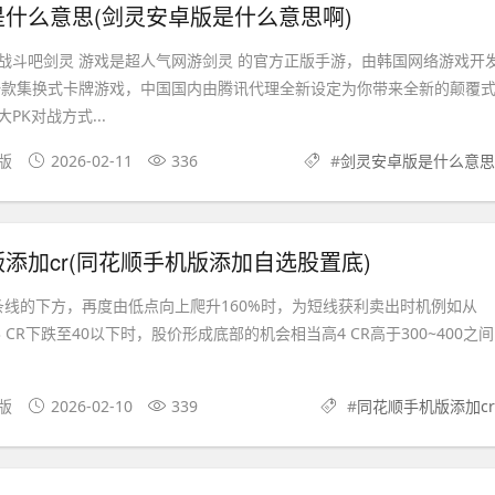
什么意思(剑灵安卓版是什么意思啊)
战斗吧剑灵 游戏是超人气网游剑灵 的官方正版手游，由韩国网络游戏开
发的一款集换式卡牌游戏，中国国内由腾讯代理全新设定为你带来全新的颠覆
PK对战方式...
机版
2026-02-11
336
#
剑灵安卓版是什么意思
添加cr(同花顺手机版添加自选股置底)
d四条线的下方，再度由低点向上爬升160%时，为短线获利卖出时机例如从
03 CR下跌至40以下时，股价形成底部的机会相当高4 CR高于300~400之间
文版
2026-02-10
339
#
同花顺手机版添加cr