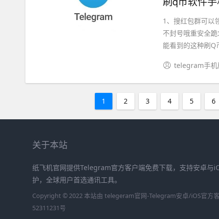
刷q币软件手
1、搜红包群可以
不封号哦重安全跪
能看到的这种刷Q币
telegram手
1
2
3
4
5
6
关于本站
纸飞机官网提供Telegram官方客户端免费下载，支持安卓与
护，全球用户首选通讯工具。
Copyright © 2022 本站由 telegeram官网-Telegram安卓/iO
52311231号