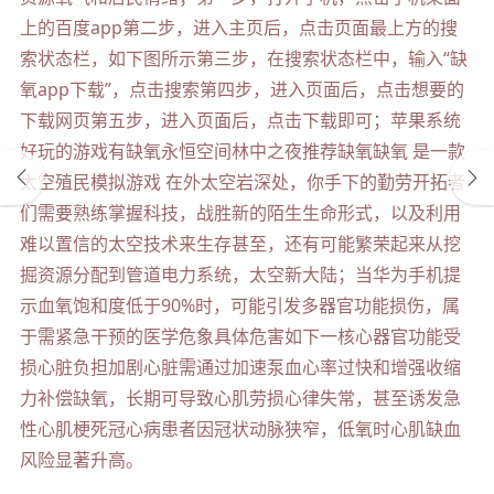
上的百度app第二步，进入主页后，点击页面最上方的搜
索状态栏，如下图所示第三步，在搜索状态栏中，输入“缺
氧app下载”，点击搜索第四步，进入页面后，点击想要的
下载网页第五步，进入页面后，点击下载即可；苹果系统
好玩的游戏有缺氧永恒空间林中之夜推荐缺氧缺氧 是一款
太空殖民模拟游戏 在外太空岩深处，你手下的勤劳开拓者
们需要熟练掌握科技，战胜新的陌生生命形式，以及利用
难以置信的太空技术来生存甚至，还有可能繁荣起来从挖
掘资源分配到管道电力系统，太空新大陆；当华为手机提
示血氧饱和度低于90%时，可能引发多器官功能损伤，属
于需紧急干预的医学危象具体危害如下一核心器官功能受
损心脏负担加剧心脏需通过加速泵血心率过快和增强收缩
力补偿缺氧，长期可导致心肌劳损心律失常，甚至诱发急
性心肌梗死冠心病患者因冠状动脉狭窄，低氧时心肌缺血
风险显著升高。