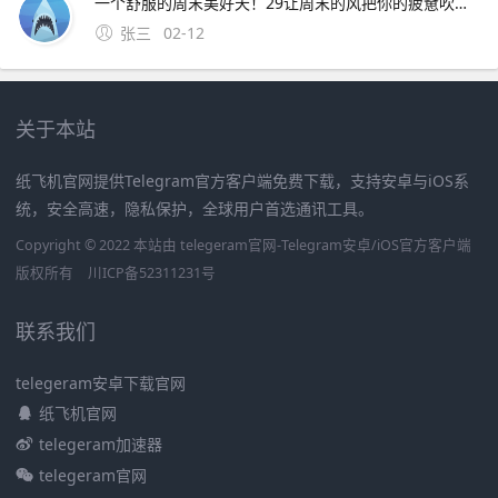
一个舒服的周末美好天！29让周末的风把你的疲惫吹走吧，让周末的云点缀你的幸福生活吧，让周末的我陪伴你共度欢乐吧。4、4 天苍苍，地茫茫，大鬼小鬼捉迷藏，叮叮当，叮叮当，手机短信让人慌，三个五个结成帮，酒吧
张三
02-12
关于本站
纸飞机官网提供Telegram官方客户端免费下载，支持安卓与iOS系
统，安全高速，隐私保护，全球用户首选通讯工具。
Copyright © 2022 本站由 telegeram官网-Telegram安卓/iOS官方客户端
版权所有
川ICP备52311231号
联系我们
telegeram安卓下载官网
纸飞机官网
telegeram加速器
telegeram官网