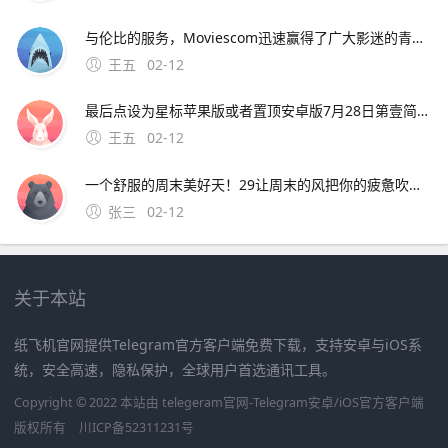
与伦比的服务，Moviescom迅速赢得了广大影迷的青睐如今的；可在阿虎影视穆斯林影视网秋霞电影观看焚情韩国在线完整版其中，阿虎影视提供高清无删减版本，主演包括松永拓野等，语言字幕为韩语，可通过量子优酷等线路观看穆斯林影视网标注为韩语对白中文字幕，类型含纪录片，上映
王五
02-12
最后点设为星标苹果版或者置顶安卓版7月28日第壹简报，星期三，农历六月十九，每天壹分钟，简报知天下！公众号ID。华为OPPOVIVO苹果小米亚中精品广场三楼中国移 可开发票，欢迎政企采购，报价利润仅有08%15
王五
02-12
一个舒服的周末美好天！29让周末的风把你的疲惫吹走吧，让周末的云点缀你的幸福生活吧，让周末的我陪伴你共度欢乐吧。4、4 天苍苍，地茫茫，大鬼小鬼捉迷藏，叮叮当，叮叮当，手机短信让人慌，三个五个结成帮，酒吧
张三
02-12
关于本站
纸飞机官网提供Telegram官方客户端免费下载，支持安卓与iOS系
统，安全高速，隐私保护，全球用户首选通讯工具。
Copyright © 2022 本站由 telegeram官网-Telegram安卓/iOS官方客户端
版权所有
川ICP备52311231号