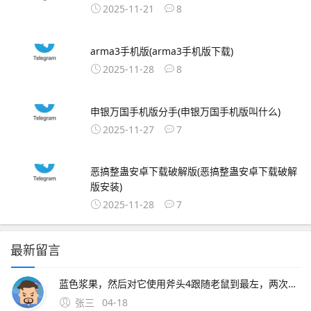
2025-11-21
8
arma3手机版(arma3手机版下载)
2025-11-28
8
申银万国手机版分手(申银万国手机版叫什么)
2025-11-27
7
恶搞整蛊安卓下载破解版(恶搞整蛊安卓下载破解
版安装)
2025-11-28
7
最新留言
蓝色浆果，然后对它使用斧头4跟随老鼠到最左，两次对话，问老鼠有没有梳子。2、猫咪的救命稻草一定要在奶酪有效洞口附近绑椅子并守尸，这样猫咪可以在守尸的时候破坏其他老鼠的速推计划，避免第一只老鼠刚放飞其他
张三
04-18