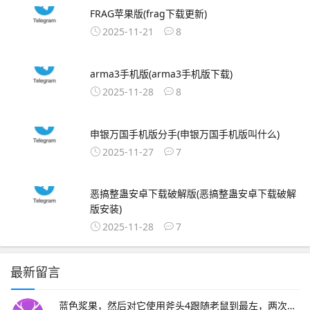
FRAG苹果版(frag下载更新)
2025-11-21
8
arma3手机版(arma3手机版下载)
2025-11-28
8
申银万国手机版分手(申银万国手机版叫什么)
2025-11-27
7
恶搞整蛊安卓下载破解版(恶搞整蛊安卓下载破解
版安装)
2025-11-28
7
最新留言
蓝色浆果，然后对它使用斧头4跟随老鼠到最左，两次对话，问老鼠有没有梳子。2、猫咪的救命稻草一定要在奶酪有效洞口附近绑椅子并守尸，这样猫咪可以在守尸的时候破坏其他老鼠的速推计划，避免第一只老鼠刚放飞其他