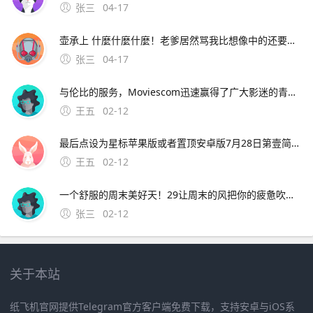
张三
04-17
壶承上 什麼什麼什麼！老爹居然骂我比想像中的还要笨= =quot身为盗贼连啥该偷都不知道。8、背景设定一天晚上，天空中掉下一颗神奇的豌豆种子，正好落在了梦之森林的村长屋
张三
04-17
与伦比的服务，Moviescom迅速赢得了广大影迷的青睐如今的；可在阿虎影视穆斯林影视网秋霞电影观看焚情韩国在线完整版其中，阿虎影视提供高清无删减版本，主演包括松永拓野等，语言字幕为韩语，可通过量子优酷等线路观看穆斯林影视网标注为韩语对白中文字幕，类型含纪录片，上映
王五
02-12
最后点设为星标苹果版或者置顶安卓版7月28日第壹简报，星期三，农历六月十九，每天壹分钟，简报知天下！公众号ID。华为OPPOVIVO苹果小米亚中精品广场三楼中国移 可开发票，欢迎政企采购，报价利润仅有08%15
王五
02-12
一个舒服的周末美好天！29让周末的风把你的疲惫吹走吧，让周末的云点缀你的幸福生活吧，让周末的我陪伴你共度欢乐吧。4、4 天苍苍，地茫茫，大鬼小鬼捉迷藏，叮叮当，叮叮当，手机短信让人慌，三个五个结成帮，酒吧
张三
02-12
关于本站
纸飞机官网提供Telegram官方客户端免费下载，支持安卓与iOS系