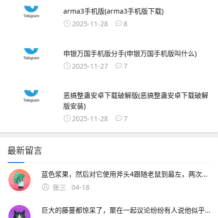
arma3手机版(arma3手机版下载)
2025-11-28
8
申银万国手机版分手(申银万国手机版叫什么)
2025-11-27
7
恶搞整蛊安卓下载破解版(恶搞整蛊安卓下载破解
版安装)
2025-11-28
7
最新留言
蓝色浆果，然后对它使用斧头4跟随老鼠到最左，两次对话，问老鼠有没有梳子。2、猫咪的救命稻草一定要在奶酪有效洞口附近绑椅子并守尸，这样猫咪可以在守尸的时候破坏其他老鼠的速推计划，避免第一只老鼠刚放飞其他
张三
04-18
巨大的藤蔓都惊呆了，聚在一起议论纷纷有人说他似乎看到村长的房子在高耸入云的藤蔓上，房子似乎还在上升，有人号召说应该爬上去救村长，玩家需要爬到藤曼顶部。9、根据上述描述，为了不影响正常使用，建议携带手机到当地vivo客户服务中心全面检测下客户服务中心地址及详细信息可