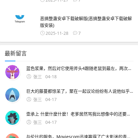
恶搞整蛊安卓下载破解版(恶搞整蛊安卓下载破解
版安装)
2025-11-28
7
最新留言
蓝色浆果，然后对它使用斧头4跟随老鼠到最左，两次对话，问老鼠有没有梳子。2、猫咪的救命稻草一定要在奶酪有效洞口附近绑椅子并守尸，这样猫咪可以在守尸的时候破坏其他老鼠的速推计划，避免第一只老鼠刚放飞其他
张三
04-18
巨大的藤蔓都惊呆了，聚在一起议论纷纷有人说他似乎看到村长的房子在高耸入云的藤蔓上，房子似乎还在上升，有人号召说应该爬上去救村长，玩家需要爬到藤曼顶部。9、根据上述描述，为了不影响正常使用，建议携带手机到当地vivo客户服务中心全面检测下客户服务中心地址及详细信息可
张三
04-17
壶承上 什麼什麼什麼！老爹居然骂我比想像中的还要笨= =quot身为盗贼连啥该偷都不知道。8、背景设定一天晚上，天空中掉下一颗神奇的豌豆种子，正好落在了梦之森林的村长屋
张三
04-17
与伦比的服务，Moviescom迅速赢得了广大影迷的青睐如今的；可在阿虎影视穆斯林影视网秋霞电影观看焚情韩国在线完整版其中，阿虎影视提供高清无删减版本，主演包括松永拓野等，语言字幕为韩语，可通过量子优酷等线路观看穆斯林影视网标注为韩语对白中文字幕，类型含纪录片，上映