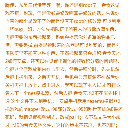
腾传，东吴三代传等等，哦；你还是别root了，吞食这游
戏不错，耐玩，但是没必要修改啊真要修改的话，告诉你
自带的那个是改不了的而且没有不root的修改器 可以利用
一些bug，如；方法先把队伍里所有人的行囊放满东西，
再把需要的东西捡起来，系统会提示你刘备军的物品已
满，需要丢掉 前提是捡起来的东西是可以堆积的，而且刘
备队伍里不能有这种东西，不然捡起来只会堆积 吞食天地
2如何安卓；还可以在设置里调他的帧数积分墙的问题吗，
你把这个游戏放到内存卡里去，然后要积分时，先关机然
后把卡拔出来，之后再开机，手机会显示资源不在然后你
关机再把卡放上，点击进入，就可以玩了本人试过 可行或
者去下一个nes模拟器，然后去把 吞食天地2不花屏先锋卡
通 这个文件下去到手机；1安卓手机就用nesemu模拟器2
把游戏的mapper改成198部分改成195如乱世英雄3如果还
花屏，就把设置视频制式，改成pal 1；去下载文件大小超
过1MB的吞食天地文件，这样的版本不花屏，也不闪屏；