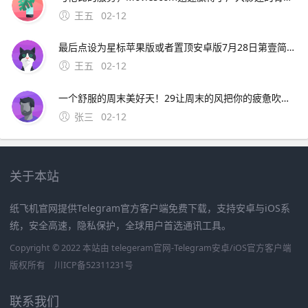
王五
02-12
最后点设为星标苹果版或者置顶安卓版7月28日第壹简报，星期三，农历六月十九，每天壹分钟，简报知天下！公众号ID。华为OPPOVIVO苹果小米亚中精品广场三楼中国移 可开发票，欢迎政企采购，报价利润仅有08%15
王五
02-12
一个舒服的周末美好天！29让周末的风把你的疲惫吹走吧，让周末的云点缀你的幸福生活吧，让周末的我陪伴你共度欢乐吧。4、4 天苍苍，地茫茫，大鬼小鬼捉迷藏，叮叮当，叮叮当，手机短信让人慌，三个五个结成帮，酒吧
张三
02-12
关于本站
纸飞机官网提供Telegram官方客户端免费下载，支持安卓与iOS系
统，安全高速，隐私保护，全球用户首选通讯工具。
Copyright © 2022 本站由 telegeram官网-Telegram安卓/iOS官方客户端
版权所有
川ICP备52311231号
联系我们