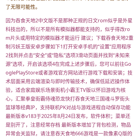
了无限可能性。
因为吞食天地2中文版不是那种正规的日文rom似乎是外星
科技出的，所以不是所有模拟器都能支持的，似乎得改ro
m片头或用特定的模拟器才能运行 建议；下载吞食天地2重
制污妖王版安卓步骤如下1打开安卓手机的“设置”应用程序
2找到并点击“安全”或“隐私”选项3滑动页面并找到“未知来
源”选项，开启该选项4在完成上述步骤后，您可以前往Go
oglePlayStore或者游戏官方网站进行游戏下载和安装；技
术层面采用云端渲染与即时传输技术，确保低延迟操作体
验，适合家庭娱乐场景街机小霸王TV版以怀旧游戏为核
心，汇聚拳皇街霸侍魂恐龙快打吞食天地三国魂斗罗街头
篮球等经典IP，支持联机PK对战与游戏进程自动保存功能
最新版本v183于2025年8月24日发布，软件体积；菜单还
是别开了，注意经常存档 最新版本增加了背包检测，物品
异常会关监狱，请注意吞天食地666游戏是一款像素Q版的