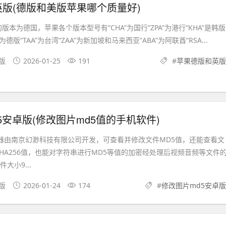
版(德版和美版苹果哪个质量好)
版本为德国，苹果各个版本型号有“CHA”为国行“ZPA”为港行“KHA”是韩版
A”为德版“TAA”为台湾“ZAA”为新加坡和马来西亚“ABA”为阿联酋“RSA...
卓版
2026-01-25
191
#
苹果德版和英版
5安卓版(修改图片md5值的手机软件)
改器由南京幻渺科技有限公司开发，可查看并修改文件MD5值，还能查看文
SHA256值，也能对字符串进行MD5等值的加密经处理后视频音频等文件
大小9...
果版
2026-01-24
174
#
修改图片md5安卓版