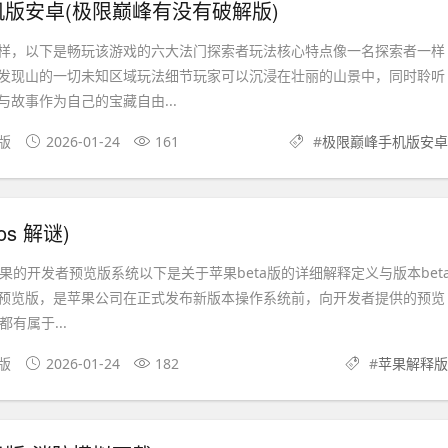
版安卓(极限巅峰有没有破解版)
样，以下是畅玩该游戏的六大法门探索者玩法核心特点像一名探索者一样
发现山的一切未知区域玩法细节玩家可以沉浸在壮丽的山景中，同时聆听
故事作为自己的宝藏自由...
卓版
2026-01-24
161
#
极限巅峰手机版安卓
s 解谜)
苹果的开发者预览版系统以下是关于苹果beta版的详细解释定义与版本bet
预览版，是苹果公司在正式发布新版本操作系统前，向开发者提供的预览
都有属于...
机版
2026-01-24
182
#
苹果解释版