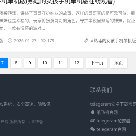
机单机版(熟睡的女孩手机单机版在线观看)
 一夜袭游戏，讲述了哥哥守护妹妹的故事，这样的哥哥真的是可歌可泣，能
妹妹也是幸福的，玩家将扮演哥哥的角色，守护半夜里熟睡的妹妹，保证
，一款有情怀的游戏...
文版
2026-01-23
179
#
熟睡的女孩手机单机版
7
8
9
10
11
12
下一页
尾页
联系我们
iOS系统，安全高速，隐私保
telegeram安卓下载官
纸飞机官网
telegeram加速器
S官方客户端 版权所有
川ICP备
telegeram官网