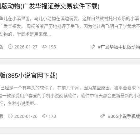
版动物(广发华福证券交易软件下载)
鱼儿在小溪里游，鸟儿小动物在溪边玩耍，这样自然就衬托出欢乐的小溪
广发华福发。 周桐爷爷严历地批评了岳飞，因为他让岳飞明白了学武术
物的，学武术是用来保...
果版
2026-01-27
198
#
广发华福手机版动物
版(365小说官网下载)
看书已经是一个有年头的软件了，在前几个月，因为某些原因，被平台要求
书是一款深受用户喜爱的手机小说阅读软件，软件中每天都会更新最新的小
，各种小说类型...
文版
2026-01-26
173
#
365小说手机版