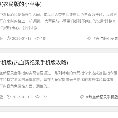
(农民版的小苹果)
带着初心和使命来到人间，本以让人类生活变得活色生香为使命，以调剂
可在来时的路上，却遇到。 大苹果与小苹果们都赞不绝口的说道“好整齐
们的好奇心，我们让叔...
文版
2026-01-13
181
#
东胜版小苹果
机版(热血新纪录手机版攻略)
血新纪录金手指的实现需要通过一系列特定的代码指令来达成这些指令覆
性和特定资金的满值状态，旨在为玩家提供无与伦比的游戏体验具体来
内容角色属性方面，满值的...
果版
2026-01-13
172
#
热血新纪录手机版