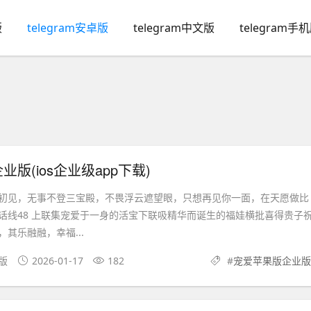
版
telegram安卓版
telegram中文版
telegram手
版(ios企业级app下载)
只如初见，无事不登三宝殿，不畏浮云遮望眼，只想再见你一面，在天愿做比
话线48 上联集宠爱于一身的活宝下联吸精华而诞生的福娃横批喜得贵子
其乐融融，幸福...
果版
2026-01-17
182
#
宠爱苹果版企业版