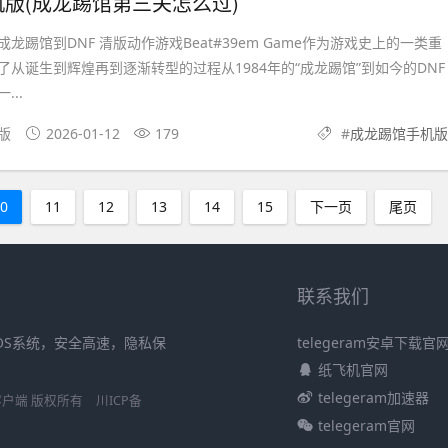
版(成龙踢馆第三关怎么过)
龙踢馆到DNF 清版动作游戏Beat#39em Game作为游戏史上的一类重
从诞生到辉煌再到逐渐转型的过程从1984年的“成龙踢馆”到如今的DNF
..
机版
2026-01-12
179
#
成龙踢馆手机版
10
11
12
13
14
15
下一页
尾页
联系我们
iOS系统，安全高速，隐私保
telegeram安卓下载官
纸飞机官网
telegeram加速器
S官方客户端 版权所有
川ICP备
telegeram官网