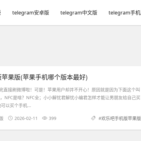
版
telegram安卓版
telegram中文版
telegram手
苹果版(苹果手机哪个版本最好)
完直接刷微博啦！可是！苹果用户却并不开心！原因就是因为下面这个叫
么，NFC是啥？NFC全；小小解忧君解忧小编君怎样才能让男朋友给自己买
可以买个手机...
文版
2026-02-11
399
#
欢乐吧手机版苹果版