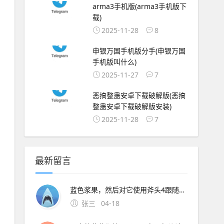
arma3手机版(arma3手机版下
载)
2025-11-28
8
申银万国手机版分手(申银万国
手机版叫什么)
2025-11-27
7
恶搞整蛊安卓下载破解版(恶搞
整蛊安卓下载破解版安装)
2025-11-28
7
最新留言
蓝色浆果，然后对它使用斧头4跟随老鼠到最左，两次对话，问老鼠有没有梳子。2、猫咪的救命稻草一定要在奶酪有效洞口附近绑椅子并守尸，这样猫咪可以在守尸的时候破坏其他老鼠的速推计划，避免第一只老鼠刚放飞其他
张三
04-18