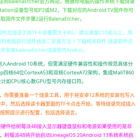
BalenaEtcher官方网站，根据你电脑的操作系统下载烧录
的Station设备型号如P2或M2，下载对应的Android TV固件你可
件文件步骤2运行BalenaEtcher。
TV固件及烧录工具TF卡容量需大于8G，建议速度C10或以上，用
卡连接到电脑进行固件烧录二安装方法 1 下载相关软件 烧录软件访
装balenaEtcher烧录软件Androi。
入Android 10系统，但需满足硬件兼容性和操作规范具体分
核64位CortexA53和双核CortexA72架构，集成MaliT860
件设计如CPU核心数GPU型号内存接口符。
先，你需要准备一个烧录工具，用于将安卓12系统的安装包写入
具中，然后选择读卡器里面的TF卡点击开始，等待烧录完成插入
并按照提示进行配置，包括选择语言。
连接硬件给树莓派4B接入显示器键盘鼠标和电源如果使用的是非
B将开始启动LineageOS 20Android 13系统系统启