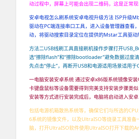
动过程中，屏幕上可能会出现二维码，这是正常现
安卓电视怎么刷系统安卓电视升级方法 ISP升级Mb
驱动在PC端连接串口工具，进入设备管理器查看，更新Msta
动，将驱动搜索目录定位在提供的Mstar工具驱动所在
方法二USB线刷工具直接刷机操作步骤打开USB_Bur
选“擦除flash”和“擦除bootloader”避免
先点击“停止”，再断开USB和电源适用场景适用于O
一电脑安装安卓系统 通过安卓x86版系统镜像安
卡键盘鼠标等设备需要得到完美支持安装步骤类似于
安装等方式进行安装完成后，电脑将启动进入安卓
包括电源机箱散热系统等，确保它们与所选的CPU主
6系统的镜像文件，以及UltraISO等烧录工具
脑，打开UltraISO软件使用UltraISO打开下载的