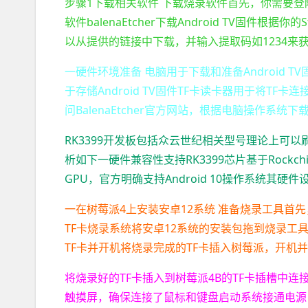
步骤1下载相关软件 下载烧录软件首先，你需要登陆到
软件balenaEtcher下载Android TV固件根据你
以从提供的链接中下载，并输入提取码如1234来获取固
一硬件环境准备 电脑用于下载和准备Android 
于存储Android TV固件TF卡读卡器用于将TF
问BalenaEtcher官方网站，根据电脑操作系统下载并安
RK3399开发板包括众云世纪相关型号理论上可以刷
析如下一硬件兼容性支持RK3399芯片基于Rockchip四
GPU，官方明确支持Android 10操作系统其硬
一在树莓派4上安装安卓12系统 准备烧录工具首
TF卡烧录系统将安卓12系统的安装包拖到烧录工
TF卡并开机将烧录完成的TF卡插入树莓派，开机
将烧录好的TF卡插入到树莓派4B的TF卡插槽中
触摸屏，确保连接了鼠标和键盘启动系统接通电源，树莓派4